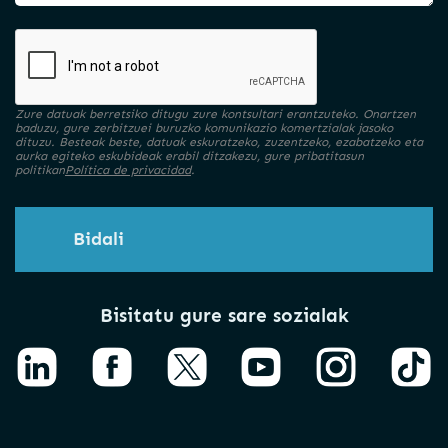
Zure datuak berretsiko ditugu zure kontsultari erantzuteko. Onartzen
baduzu, gure zerbitzuei buruzko komunikazio komertzialak jasoko
dituzu. Besteak beste, datuak eskuratzeko, zuzentzeko, ezabatzeko eta
aurka egiteko eskubideak erabil ditzakezu, gure pribatitasun
politikan
Política de privacidad
.
Bidali
Bisitatu gure sare sozialak