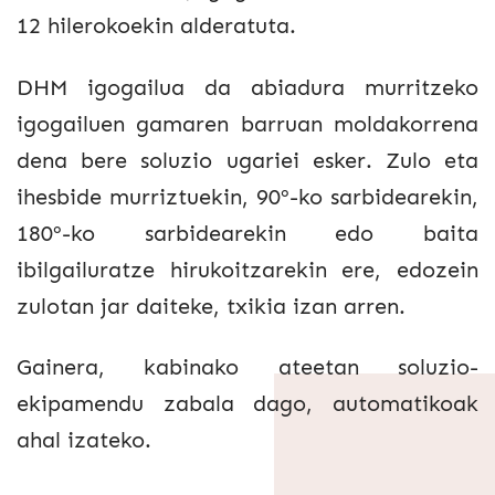
12 hilerokoekin alderatuta.
DHM igogailua da abiadura murritzeko
igogailuen gamaren barruan moldakorrena
dena bere soluzio ugariei esker. Zulo eta
ihesbide murriztuekin, 90º-ko sarbidearekin,
180º-ko sarbidearekin edo baita
ibilgailuratze hirukoitzarekin ere, edozein
zulotan jar daiteke, txikia izan arren.
Gainera, kabinako ateetan soluzio-
ekipamendu zabala dago, automatikoak
ahal izateko.