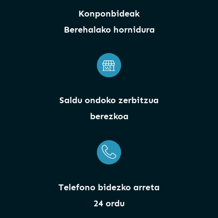
Konponbideak
Berehalako hornidura
Saldu ondoko zerbitzua
berezkoa
Telefono bidezko arreta
24 ordu