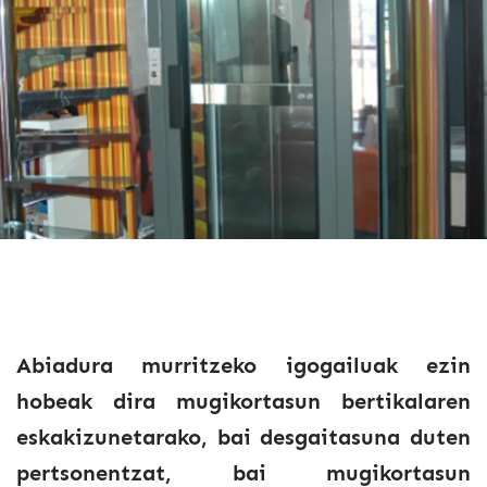
Abiadura murritzeko igogailuak ezin
hobeak dira mugikortasun bertikalaren
eskakizunetarako, bai desgaitasuna duten
pertsonentzat, bai mugikortasun