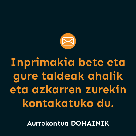
Inprimakia bete eta
gure taldeak ahalik
eta azkarren zurekin
kontakatuko du.
Aurrekontua DOHAINIK