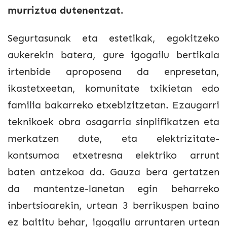
murriztua dutenentzat.
Segurtasunak eta estetikak, egokitzeko
aukerekin batera, gure igogailu bertikala
irtenbide aproposena da enpresetan,
ikastetxeetan, komunitate txikietan edo
familia bakarreko etxebizitzetan. Ezaugarri
teknikoek obra osagarria sinplifikatzen eta
merkatzen dute, eta elektrizitate-
kontsumoa etxetresna elektriko arrunt
baten antzekoa da. Gauza bera gertatzen
da mantentze-lanetan egin beharreko
inbertsioarekin, urtean 3 berrikuspen baino
ez baititu behar, igogailu arruntaren urtean