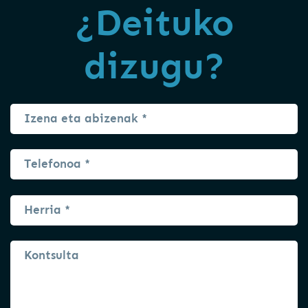
¿Deituko
dizugu?