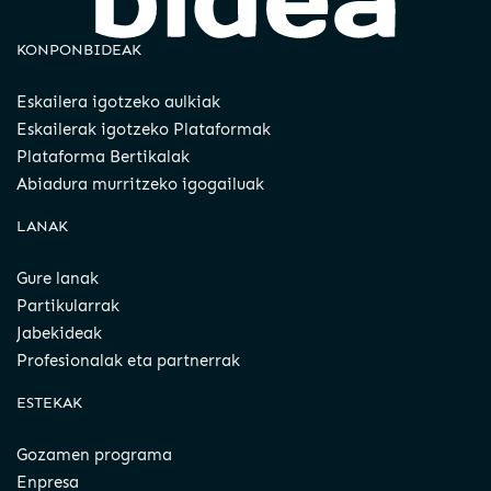
KONPONBIDEAK
Eskailera igotzeko aulkiak
Eskailerak igotzeko Plataformak
Plataforma Bertikalak
Abiadura murritzeko igogailuak
LANAK
Gure lanak
Partikularrak
Jabekideak
Profesionalak eta partnerrak
ESTEKAK
Gozamen programa
Enpresa