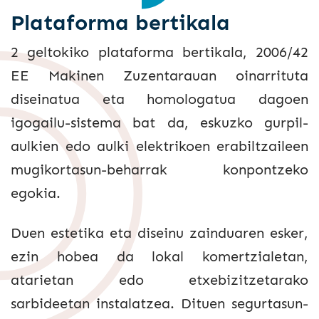
Plataforma bertikala
2 geltokiko plataforma bertikala, 2006/42
EE Makinen Zuzentarauan oinarrituta
diseinatua eta homologatua dagoen
igogailu-sistema bat da, eskuzko gurpil-
aulkien edo aulki elektrikoen erabiltzaileen
mugikortasun-beharrak konpontzeko
egokia.
Duen estetika eta diseinu zainduaren esker,
ezin hobea da lokal komertzialetan,
atarietan edo etxebizitzetarako
sarbideetan instalatzea. Dituen segurtasun-