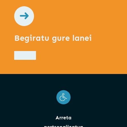
Begiratu gure lanei
Arreta
pertsonalizatua