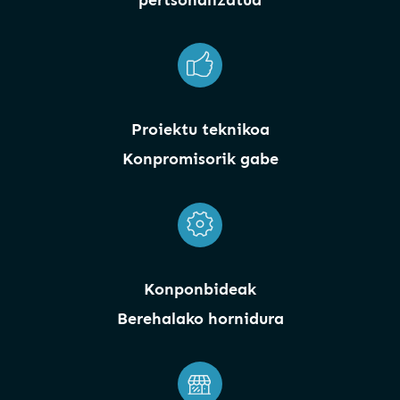
Proiektu teknikoa
Konpromisorik gabe
Konponbideak
Berehalako hornidura