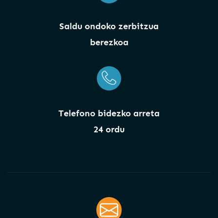
Saldu ondoko zerbitzua
berezkoa
Telefono bidezko arreta
24 ordu