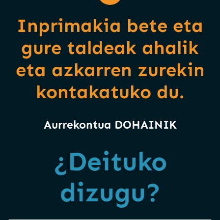
Inprimakia bete eta
gure taldeak ahalik
eta azkarren zurekin
kontakatuko du.
Aurrekontua DOHAINIK
¿Deituko
dizugu?