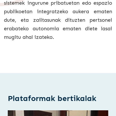
sistemek ingurune pribatuetan edo espazio
publikoetan integratzeko aukera ematen
dute, eta zailtasunak dituzten pertsonei
erabateko autonomia ematen diete lasai
mugitu ahal izateko.
Plataformak bertikalak