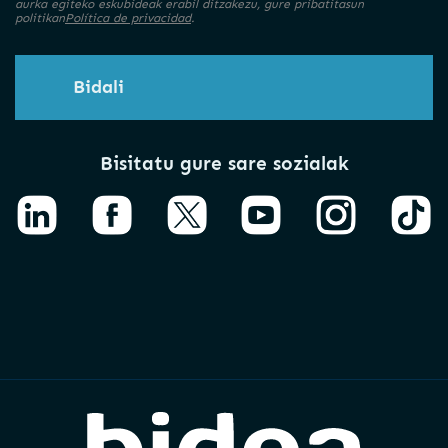
aurka egiteko eskubideak erabil ditzakezu, gure pribatitasun
politikan
Política de privacidad
.
Bidali
Bisitatu gure sare sozialak