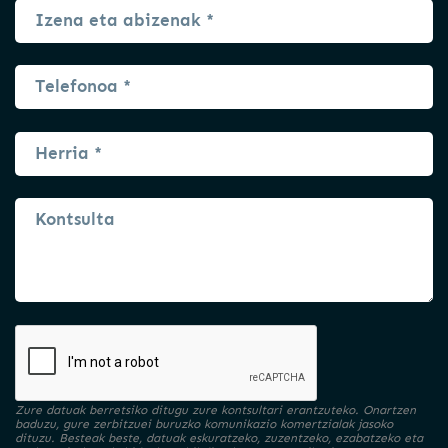
Zure datuak berretsiko ditugu zure kontsultari erantzuteko. Onartzen
baduzu, gure zerbitzuei buruzko komunikazio komertzialak jasoko
dituzu. Besteak beste, datuak eskuratzeko, zuzentzeko, ezabatzeko eta