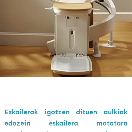
Eskailerak igotzen dituen aulkiak
edozein eskailera motatara