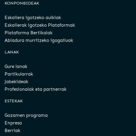
KONPONBIDEAK
Eskailera igotzeko aulkiak
Eskailerak igotzeko Plataformak
Plataforma Bertikalak
Abiadura murritzeko igogailuak
LANAK
Gure lanak
Partikularrak
Jabekideak
Profesionalak eta partnerrak
ESTEKAK
Gozamen programa
Enpresa
Berriak