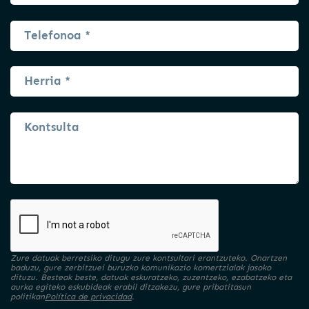
Zure datuak berretsiko ditugu zure kontsultari erantzuteko. Onartzen
baduzu, gure zerbitzuei buruzko komunikazio komertzialak jasoko
dituzu. Besteak beste, datuak eskuratzeko, zuzentzeko, ezabatzeko eta
aurka egiteko eskubideak erabil ditzakezu, gure pribatitasun
politikan
Política de privacidad
.