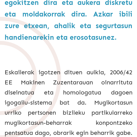
egokitzen dira eta aukera diskretu
eta moldakorrak dira. Azkar ibili
zure etxean, ahalik eta segurtasun
handienarekin eta erosotasunez.
Eskailerak igotzen dituen aulkia, 2006/42
EE Makinen Zuzentarauan oinarrituta
diseinatua eta homologatua dagoen
igogailu-sistema bat da. Mugikortasun
urriko pertsonen bizileku partikularreko
mugikortasun-beharrak konpontzeko
pentsatua dago, obrarik egin beharrik gabe.