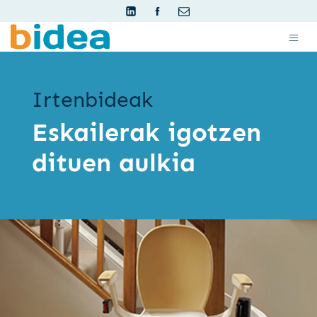
Irtenbideak
Eskailerak igotzen
dituen aulkia