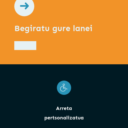
Begiratu gure lanei
Arreta
pertsonalizatua