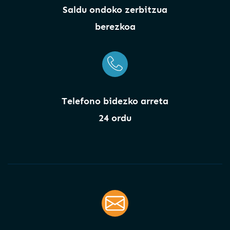
Saldu ondoko zerbitzua
berezkoa
Telefono bidezko arreta
24 ordu