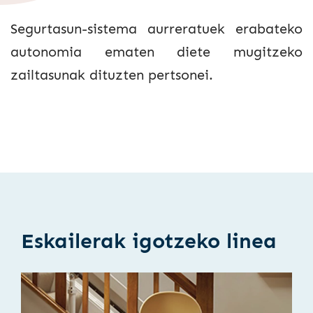
Segurtasun-sistema aurreratuek erabateko
autonomia ematen diete mugitzeko
zailtasunak dituzten pertsonei.
Eskailerak igotzeko linea