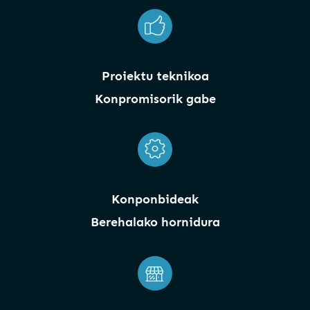
Proiektu teknikoa
Konpromisorik gabe
Konponbideak
Berehalako hornidura