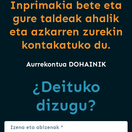
Inprimakia bete eta
gure taldeak ahalik
eta azkarren zurekin
kontakatuko du.
Aurrekontua DOHAINIK
¿Deituko
dizugu?