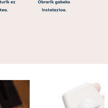
urik ez
Obrarik gabeko
tea.
instalazioa.