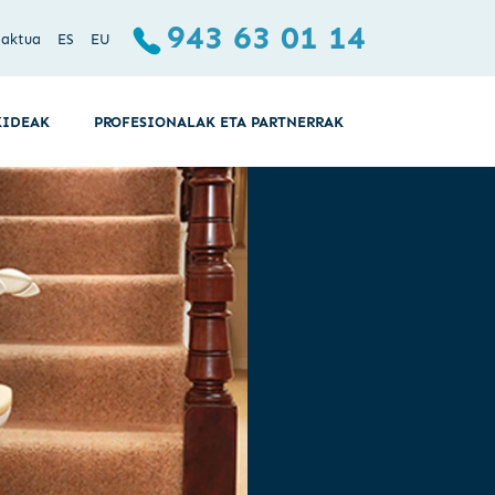
943 63 01 14
taktua
ES
EU
KIDEAK
PROFESIONALAK ETA PARTNERRAK