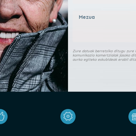
Zure datuak berretsiko ditugu zure 
komunikazio komertzialak jasoko dit
aurka egiteko eskubideak erabil ditz