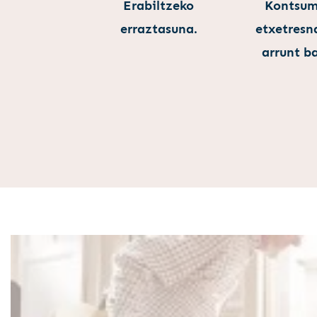
Erabiltzeko
Kontsumo
erraztasuna.
etxetresna
arrunt ba