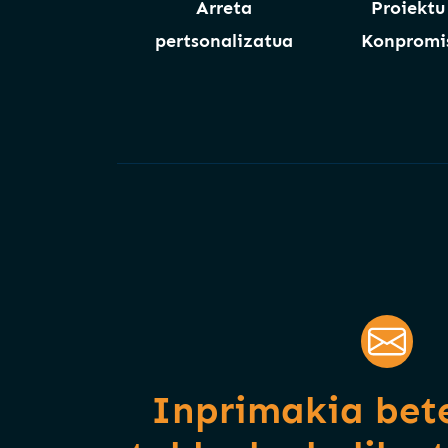
Arreta
Proiektu
pertsonalizatua
Konpromis
Inprimakia bete