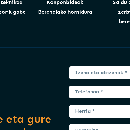
 teknikoa
Konponbideak
Saldu 
orik gabe
Berehalako hornidura
zerb
bere
 eta gure