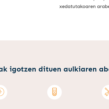
xedatutakoaren arabe
ak igotzen dituen aulkiaren a