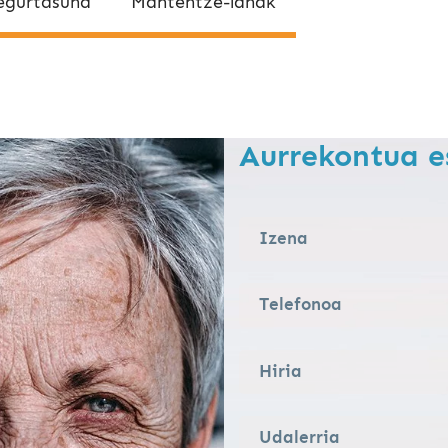
egurtasuna
Mantentze-lanak
Aurrekontua e