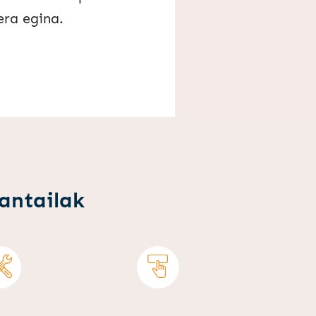
ra egina.
bantailak