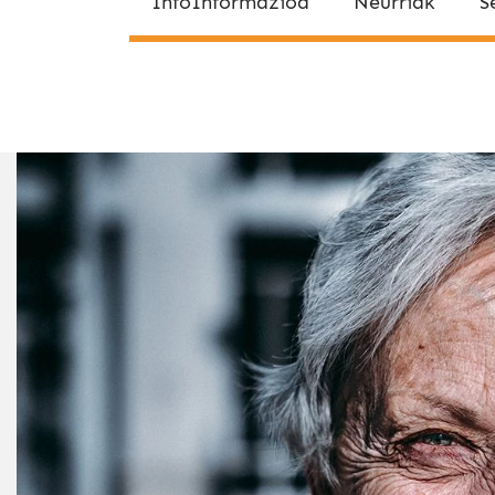
InfoInformazioa
Neurriak
S