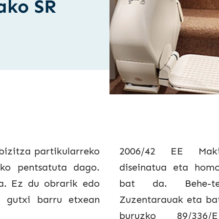
ako SR
bizitza partikularreko
2006/42 EE Makin
eko pentsatuta dago.
diseinatua eta homo
a. Ez du obrarik edo
bat da. Behe-te
u gutxi barru etxean
Zuzentarauak eta bat
buruzko 89/336/