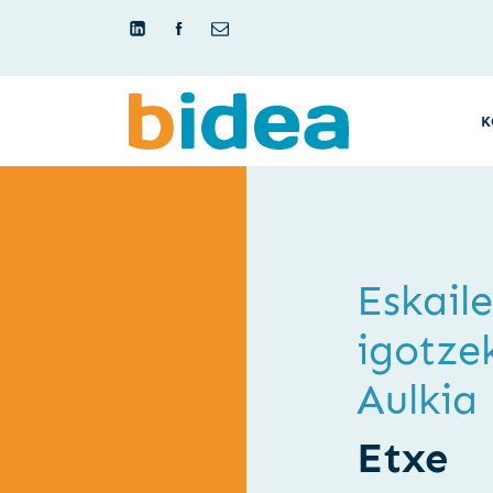
K
Eskail
igotze
Aulkia
Etxe