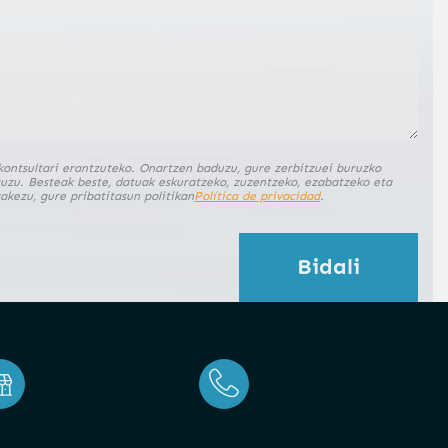
kontsultari erantzuteko. Onartzen baduzu, gure zerbitzuei buruzko
uzu. Besteak beste, datuak eskuratzeko, zuzentzeko, ezabatzeko eta
akezu, gure pribatitasun politikan
Política de privacidad
.
Bidali