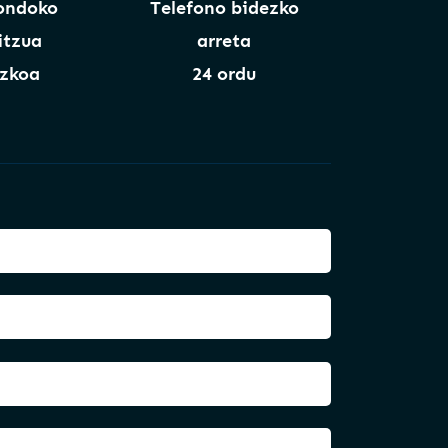
ondoko
Telefono bidezko
itzua
arreta
zkoa
24 ordu