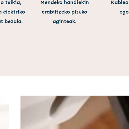
 txikia,
Mendeko handiekin
Kableat
 elektriko
erabiltzeko pisuko
ego
t bezala.
aginteak.