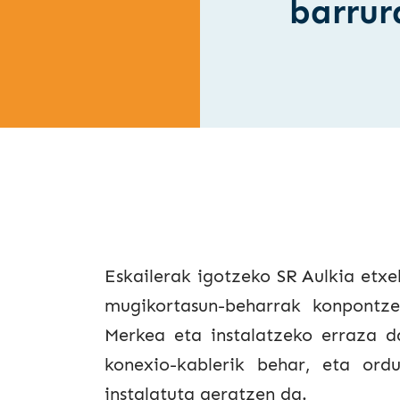
barrur
Eskailerak igotzeko SR Aulkia etxe
mugikortasun-beharrak konpontz
Merkea eta instalatzeko erraza d
konexio-kablerik behar, eta ord
instalatuta geratzen da.