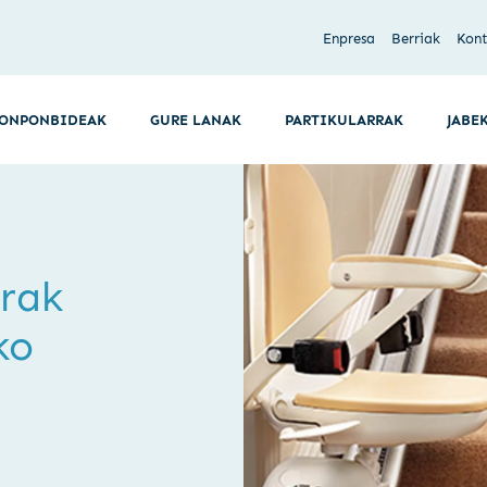
Enpresa
Berriak
Kon
ONPONBIDEAK
GURE LANAK
PARTIKULARRAK
JABE
erak
ko