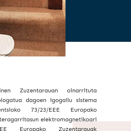
en Zuzentarauan oinarrituta
logatua dagoen igogailu sistema
ntsioko 73/23/EEE Europako
eragarritasun elektromagnetikoari
EEE Europako Zuzentarauak