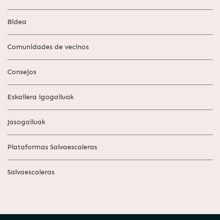
Bidea
Comunidades de vecinos
Consejos
Eskailera igogailuak
Jasogailuak
Plataformas Salvaescaleras
Salvaescaleras