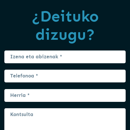
¿Deituko
dizugu?