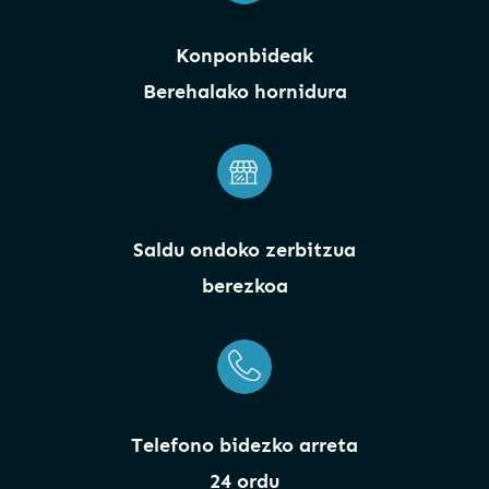
Konponbideak
Berehalako hornidura
Saldu ondoko zerbitzua
berezkoa
Telefono bidezko arreta
24 ordu