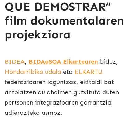
QUE DEMOSTRAR”
film dokumentalaren
projekziora
BIDEA
,
BIDAoSOA Elkartearen
bidez,
Hondarribiko udala
eta
ELKARTU
federazioaren laguntzaz, ekitaldi bat
antolatzen du ahalmen gutxituta duten
pertsonen integrazioaren garrantzia
adierazteko asmoz.