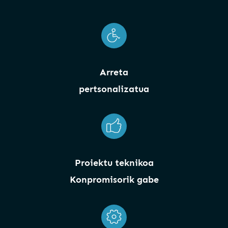
Arreta
pertsonalizatua
Proiektu teknikoa
Konpromisorik gabe