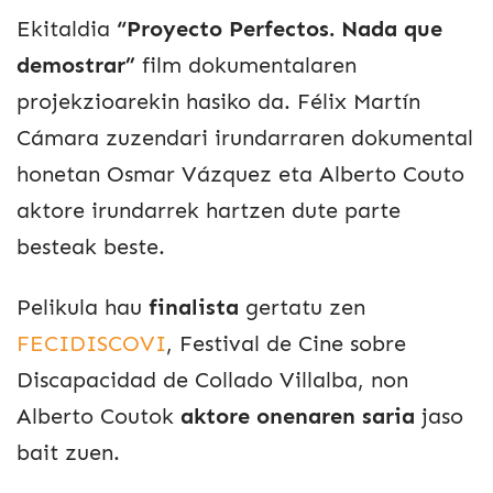
Ekitaldia
“Proyecto Perfectos. Nada que
demostrar”
film dokumentalaren
projekzioarekin hasiko da. Félix Martín
Cámara zuzendari irundarraren dokumental
honetan Osmar Vázquez eta Alberto Couto
aktore irundarrek hartzen dute parte
besteak beste.
Pelikula hau
finalista
gertatu zen
FECIDISCOVI
, Festival de Cine sobre
Discapacidad de Collado Villalba, non
Alberto Coutok
aktore onenaren saria
jaso
bait zuen.