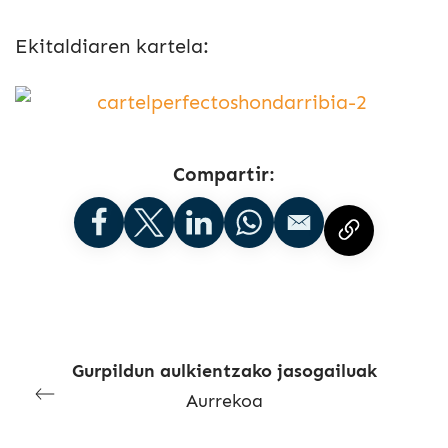
Ekitaldiaren kartela:
Compartir:
Gurpildun aulkientzako jasogailuak
Aurrekoa