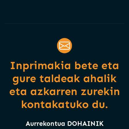
Inprimakia bete eta
gure taldeak ahalik
eta azkarren zurekin
kontakatuko du.
Aurrekontua DOHAINIK