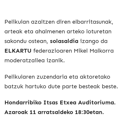
Pelikulan azaltzen diren elbarritasunak,
arteak eta ahalmenen arteko loturetan
sakondu ostean,
solasaldia
izango da
ELKARTU
federazioaren Mikel Malkorra
moderatzailea izanik.
Pelikularen zuzendaria eta aktoretako
batzuk hartuko dute parte besteak beste.
Hondarribiko Itsas Etxea Auditoriuma.
Azaroak 11 arratsaldeko 18:30etan.