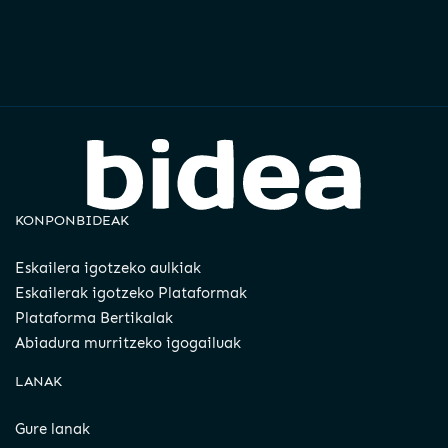
KONPONBIDEAK
Eskailera igotzeko aulkiak
Eskailerak igotzeko Plataformak
Plataforma Bertikalak
Abiadura murritzeko igogailuak
LANAK
Gure lanak