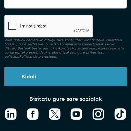
Zure datuak berretsiko ditugu zure kontsultari erantzuteko. Onartzen
baduzu, gure zerbitzuei buruzko komunikazio komertzialak jasoko
dituzu. Besteak beste, datuak eskuratzeko, zuzentzeko, ezabatzeko eta
aurka egiteko eskubideak erabil ditzakezu, gure pribatitasun
politikan
Política de privacidad
.
Bidali
Bisitatu gure sare sozialak