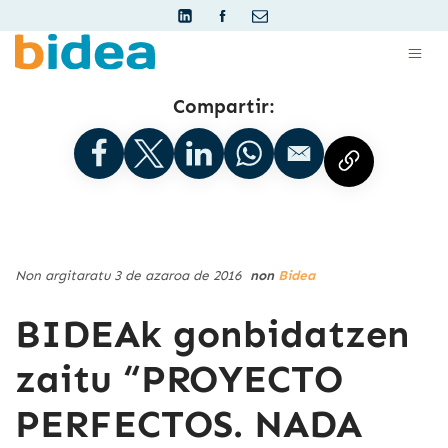
Compartir:
Non argitaratu 3 de azaroa de 2016
non
Bidea
BIDEAk gonbidatzen
zaitu “PROYECTO
PERFECTOS. NADA