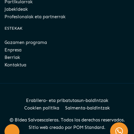
Partikularrak
Jabekideak
Profesionalak eta partnerrak
ESTEKAK
Gozamen programa
Enpresa
Berriak
Kontaktua
Erabilera- eta pribatutasun-baldintzak
Cookien politika
Salmenta-baldintzak
© Bidea Salvaescaleras. Todos los derechos reservados.
Sitio web creado por
POM Standard
.