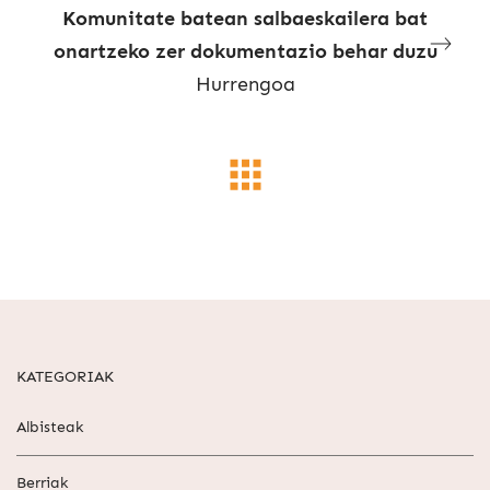
Komunitate batean salbaeskailera bat
onartzeko zer dokumentazio behar duzu
Hurrengoa
KATEGORIAK
Albisteak
Berriak