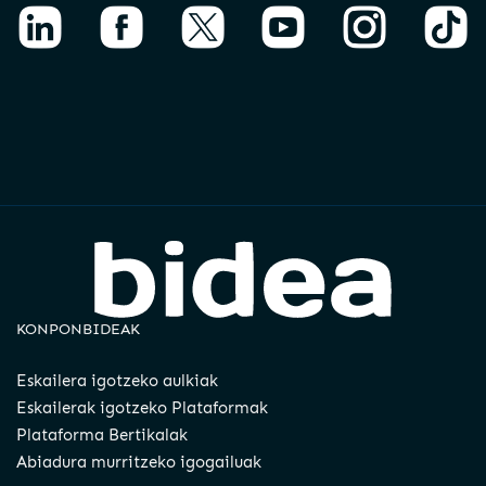
KONPONBIDEAK
Eskailera igotzeko aulkiak
Eskailerak igotzeko Plataformak
Plataforma Bertikalak
Abiadura murritzeko igogailuak