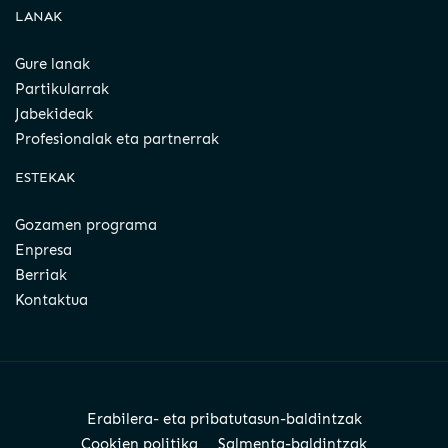
LANAK
Gure lanak
Partikularrak
Jabekideak
Profesionalak eta partnerrak
ESTEKAK
Gozamen programa
Enpresa
Berriak
Kontaktua
Erabilera- eta pribatutasun-baldintzak
Cookien politika
Salmenta-baldintzak