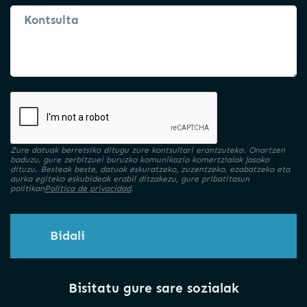
Zure datuak berretsiko ditugu zure kontsultari erantzuteko. Onartzen
baduzu, gure zerbitzuei buruzko komunikazio komertzialak jasoko
dituzu. Besteak beste, datuak eskuratzeko, zuzentzeko, ezabatzeko eta
aurka egiteko eskubideak erabil ditzakezu, gure pribatitasun
politikan
Política de privacidad
.
Bidali
Bisitatu gure sare sozialak