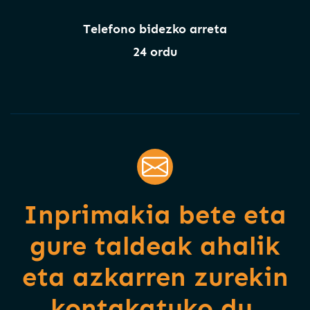
Telefono bidezko arreta
24 ordu
Inprimakia bete eta
gure taldeak ahalik
eta azkarren zurekin
kontakatuko du.