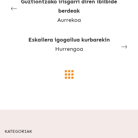
Guztiontzako irisgarri diren ibilbide
berdeak
Aurrekoa
Eskailera igogailua kurbarekin
Hurrengoa
KATEGORIAK