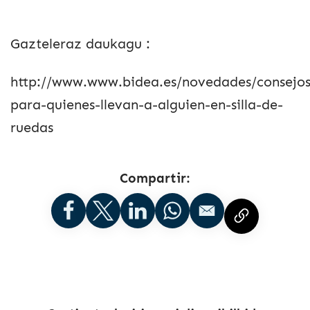
Gazteleraz daukagu :
http://www.www.bidea.es/novedades/consejos
para-quienes-llevan-a-alguien-en-silla-de-
ruedas
Compartir: