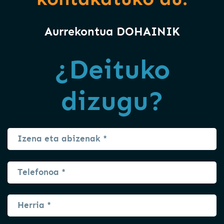
Aurrekontua DOHAINIK
¿Deituko
dizugu?