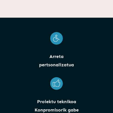
Arreta
pertsonalizatua
Proiektu teknikoa
Konpromisorik gabe