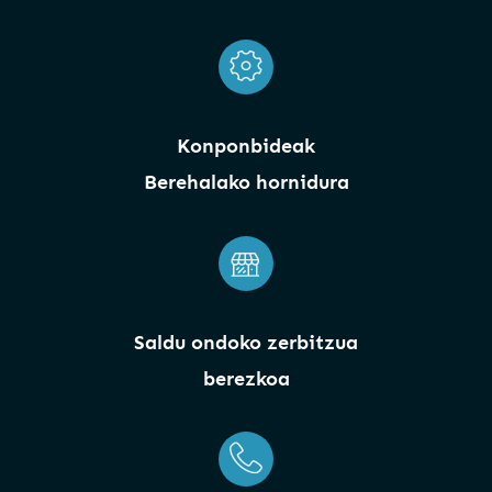
Konponbideak
Berehalako hornidura
Saldu ondoko zerbitzua
berezkoa