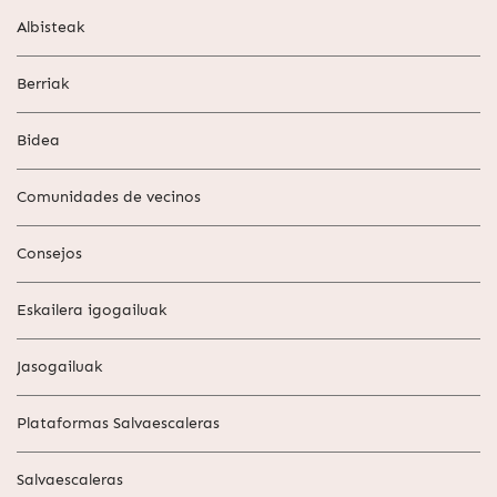
Albisteak
Berriak
Bidea
Comunidades de vecinos
Consejos
Eskailera igogailuak
Jasogailuak
Plataformas Salvaescaleras
Salvaescaleras