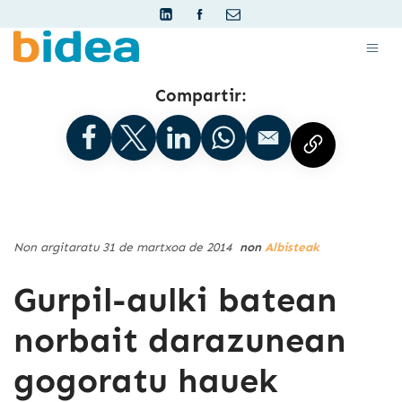
Compartir:
Non argitaratu 31 de martxoa de 2014
non
Albisteak
Gurpil-aulki batean
norbait darazunean
gogoratu hauek