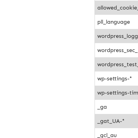
allowed_cookie
pll_language
wordpress_logg
wordpress_sec_
wordpress_test
wp-settings-*
wp-settings-ti
_ga
_gat_UA-*
_gcl_au