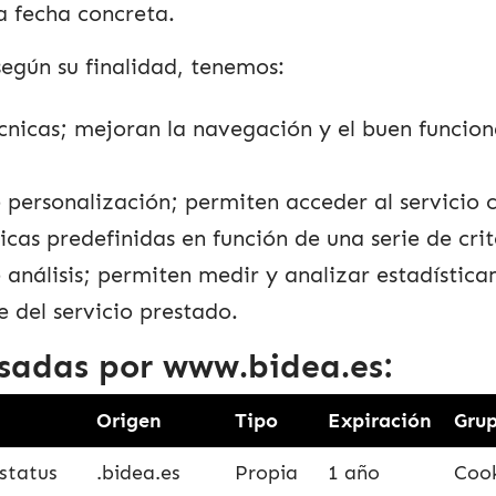
 fecha concreta.
según su finalidad, tenemos:
cnicas; mejoran la navegación y el buen funcio
 personalización; permiten acceder al servicio 
icas predefinidas en función de una serie de crit
 análisis; permiten medir y analizar estadística
e del servicio prestado.
usadas por
www.bidea.es
:
Origen
Tipo
Expiración
Gru
status
.bidea.es
Propia
1 año
Cook