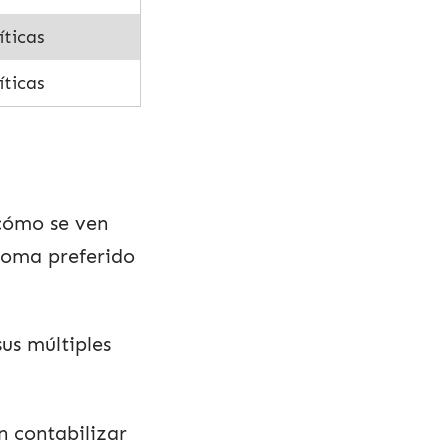
íticas
íticas
cómo se ven
ioma preferido
us múltiples
n contabilizar