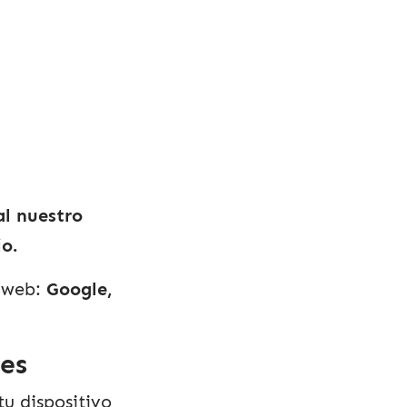
al nuestro
io.
a web:
Google,
ies
tu dispositivo