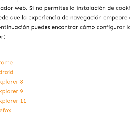
ador web. Si no permites la instalación de cooki
uede que la experiencia de navegación empeore o
ontinuación puedes encontrar cómo configurar l
r:
rome
droid
xplorer 8
xplorer 9
xplorer 11
refox