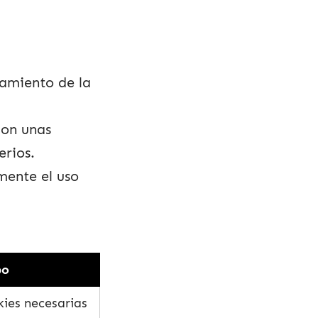
namiento de la
con unas
erios.
mente el uso
po
ies necesarias