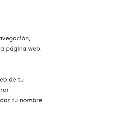
navegación,
 la página web.
eb de tu
erar
rdar tu nombre