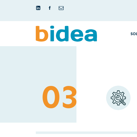
SO
03