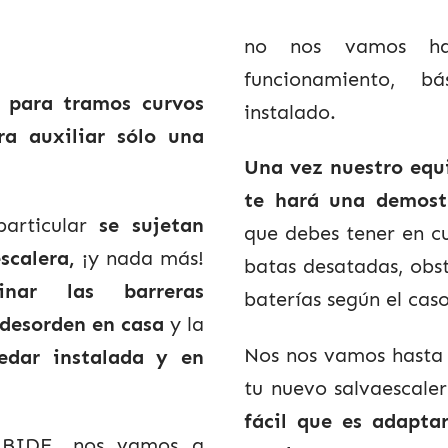
.
no nos vamos has
funcionamiento, b
o para tramos curvos
instalado.
ra auxiliar sólo una
Una vez nuestro equi
te hará una demost
particular
se sujetan
que debes tener en c
scalera,
¡y nada más!
batas desatadas, obst
nar las barreras
baterías según el caso
desorden en casa
y la
Nos nos vamos hasta 
edar instalada y en
tu nuevo salvaescale
fácil que es adapta
ABIDE, nos vamos a