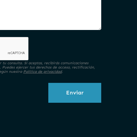
 tu consulta. Si aceptas, recibirás comunicaciones
. Puedes ejercer tus derechos de acceso, rectificación,
 según nuestra
Política de privacidad
.
Enviar