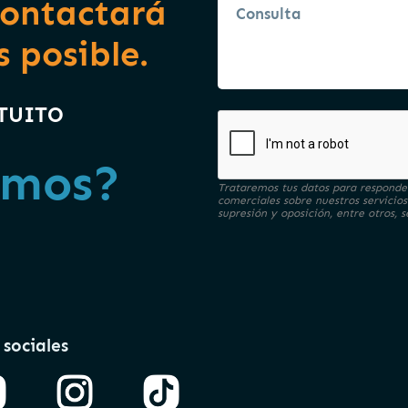
contactará
s posible.
ATUITO
amos?
Trataremos tus datos para responder
comerciales sobre nuestros servicios
supresión y oposición, entre otros,
 sociales