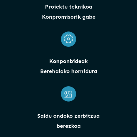
Proiektu teknikoa
Konpromisorik gabe
Konponbideak
Berehalako hornidura
Saldu ondoko zerbitzua
berezkoa