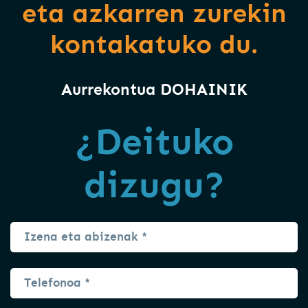
eta azkarren zurekin
kontakatuko du.
Aurrekontua DOHAINIK
¿Deituko
dizugu?