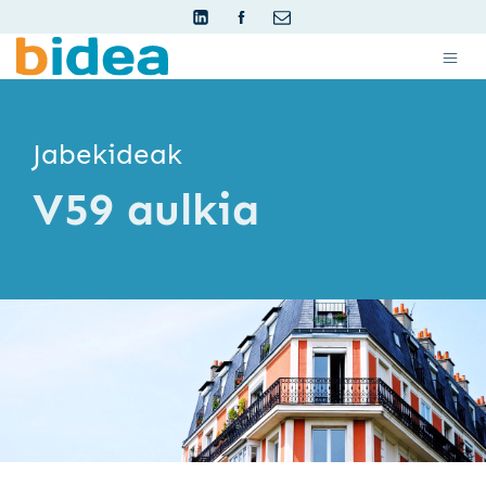
Jabekideak
V59 aulkia