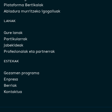
Plataforma Bertikalak
Abiadura murritzeko igogailuak
LANAK
Gure lanak
Partikularrak
Jabekideak
Profesionalak eta partnerrak
ESTEKAK
Gozamen programa
Enpresa
Berriak
Kontaktua