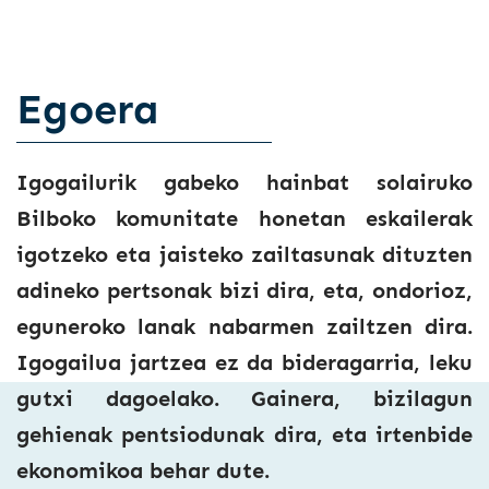
Egoera
Igogailurik gabeko hainbat solairuko
Bilboko komunitate honetan eskailerak
igotzeko eta jaisteko zailtasunak dituzten
adineko pertsonak bizi dira, eta, ondorioz,
eguneroko lanak nabarmen zailtzen dira.
Igogailua jartzea ez da bideragarria, leku
gutxi dagoelako. Gainera, bizilagun
gehienak pentsiodunak dira, eta irtenbide
ekonomikoa behar dute.