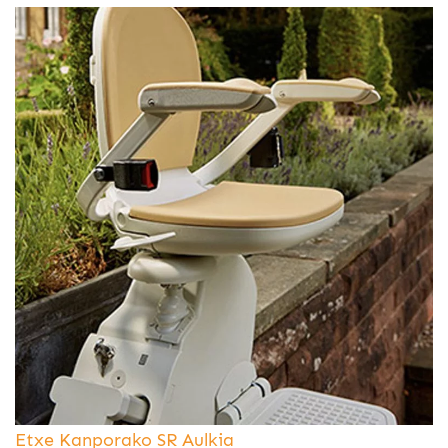
Etxe Kanporako SR Aulkia