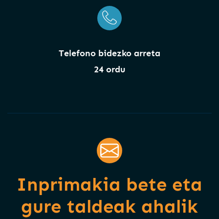
Telefono bidezko arreta
24 ordu
Inprimakia bete eta
gure taldeak ahalik