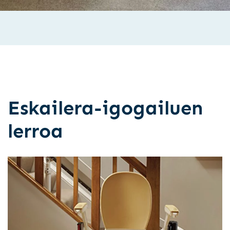
Eskailera-igogailuen
lerroa