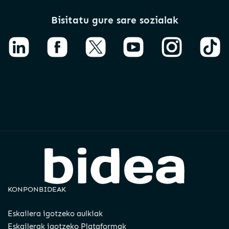
Bisitatu gure sare sozialak
KONPONBIDEAK
Eskailera igotzeko aulkiak
Eskailerak igotzeko Plataformak