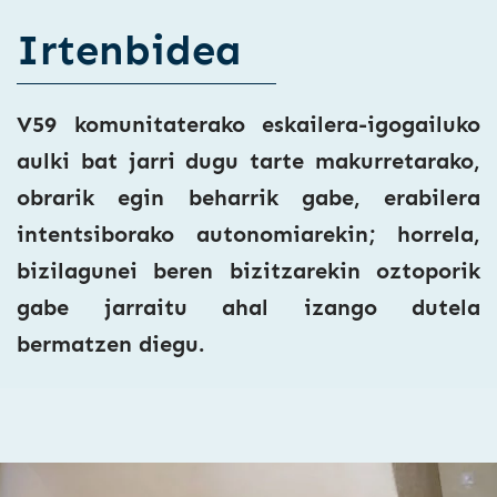
Irtenbidea
V59 komunitaterako eskailera-igogailuko
aulki bat jarri dugu tarte makurretarako,
obrarik egin beharrik gabe, erabilera
intentsiborako autonomiarekin; horrela,
bizilagunei beren bizitzarekin oztoporik
gabe jarraitu ahal izango dutela
bermatzen diegu.