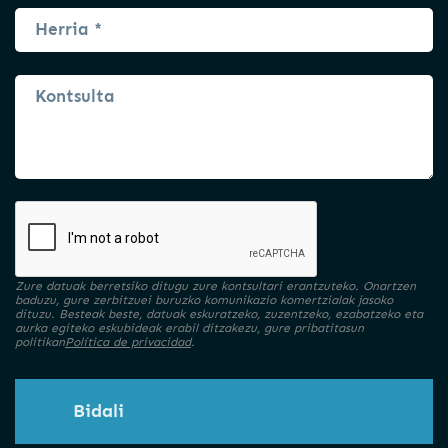
Zure datuak berretsiko ditugu zure kontsultari erantzuteko. Onartzen
baduzu, gure zerbitzuei buruzko komunikazio komertzialak jasoko
dituzu. Besteak beste, datuak eskuratzeko, zuzentzeko, ezabatzeko eta
aurka egiteko eskubideak erabil ditzakezu, gure pribatitasun
politikan
Política de privacidad
.
Bidali