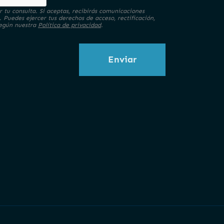
 tu consulta. Si aceptas, recibirás comunicaciones
. Puedes ejercer tus derechos de acceso, rectificación,
 según nuestra
Política de privacidad
.
Enviar