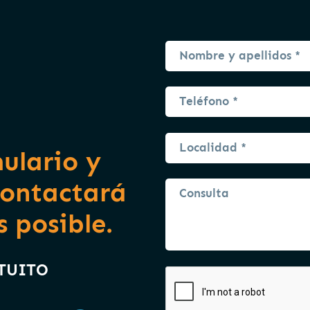
mulario y
contactará
s posible.
ATUITO