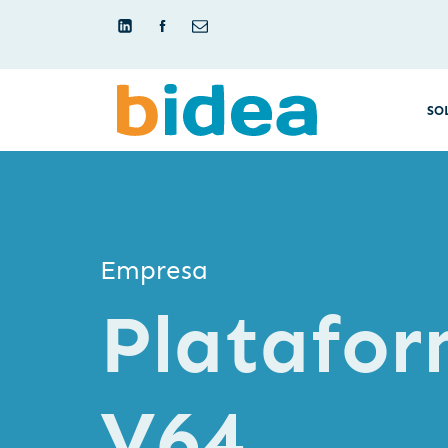
SO
Empresa
Platafo
V64