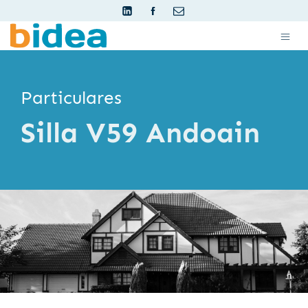
Particulares
Silla V59 Andoain