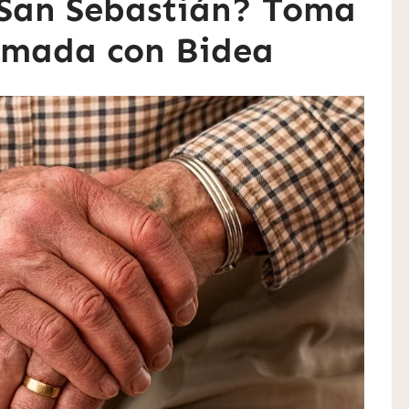
n San Sebastián? Toma
ormada con Bidea